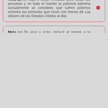
personas y en todo el mundo la pobreza extrema
(actualmente se considera que sufren pobreza
extrema las personas que viven con menos de 1,25
dólares de los Estados Unidos al día).
Meta 1.2
De aquí a 2030, reducir al menos a la
mitad la proporción de hombres, mujeres y niños de
todas las edades que viven en la pobreza en todas
sus dimensiones con arreglo a las definiciones
nacionales.
Meta 1.3
Implementar a nivel nacional sistemas y
medidas apropiados de protección social para
todos, incluidos niveles mínimos, y, de aquí a 2030,
lograr una amplia cobertura de las personas pobres
y vulnerables.
Meta 1.4
De aquí a 2030, garantizar que todos los
hombres y mujeres, en particular los pobres y los
vulnerables, tengan los mismos derechos a los