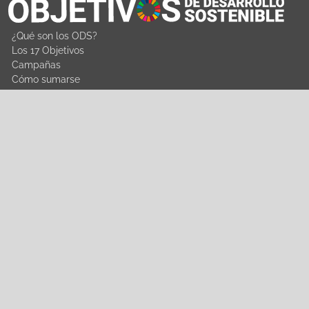
¿Qué son los ODS?
Los 17 Objetivos
Campañas
Cómo sumarse
Naciones Unidas e/ Centeno
Fernando de la Mora, Zona Norte | Central - Paraguay
Contáctenos
Call Center 178
WhatsApp: +595986 800506
ods@ine.gov.py