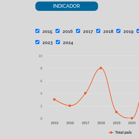
INDICADOR
2015
2016
2017
2018
2019
2023
2024
Chart
10
Line chart with 10 data points.
8
View as data table, Chart
The chart has 1 X axis displaying categories.
6
The chart has 1 Y axis displaying values. Data rang
4
2
0
2015
2016
2017
2018
2019
2020
Total país