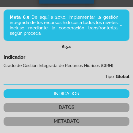
Meta 6.5
De aquí a 2030, implementar la gestión
integrada de los recursos hídricos a todos los niveles,
incluso mediante la cooperación transfronteriza,
según proceda.
6.5.1
Indicador
Grado de Gestión Integrada de Recursos Hídricos (GIRH)
Tipo:
Global
INDICADOR
DATOS
METADATO