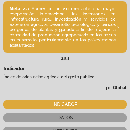
Meta 2.a
Aumentar, incluso mediante una mayor
cooperación internacional, las inversiones en
infraestructura rural, investigación y servicios de
extensión agrícola, desarrollo tecnológico y bancos
de genes de plantas y ganado a fin de mejorar la
capacidad de producción agropecuaria en los países
en desarrollo, particularmente en los países menos
adelantados.
2.a.1
Indicador
Índice de orientación agrícola del gasto público
Tipo:
Global
INDICADOR
DATOS